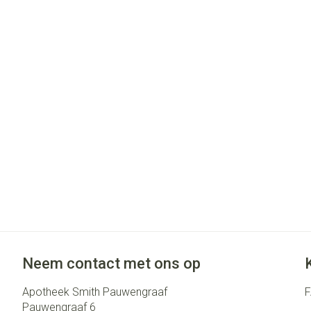
Gezichtsverzo
accessoires
Pigmentstoorni
Gevoelige huid -
huid
Gemengde huid
Doffe huid
Toon meer
Snurken
Neem contact met ons op
Apotheek Smith Pauwengraaf
Pauwengraaf 6