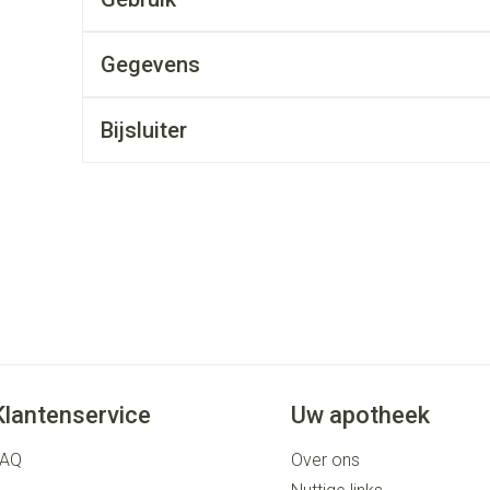
rging
Supplementen
Insectenwe
middelen
ssen
Gegevens
 geïrriteerde
Bijsluiter
Zelfbruiner
Scheren
Klantenservice
Uw apotheek
FAQ
Over ons