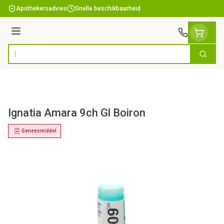
Ga naar de inhoud
Apothekersadvies
Snelle beschikbaarheid
Menu
Zoek
Product, merk, categorie...
Ignatia Amara 9ch Gl Boiron
Geneesmiddel