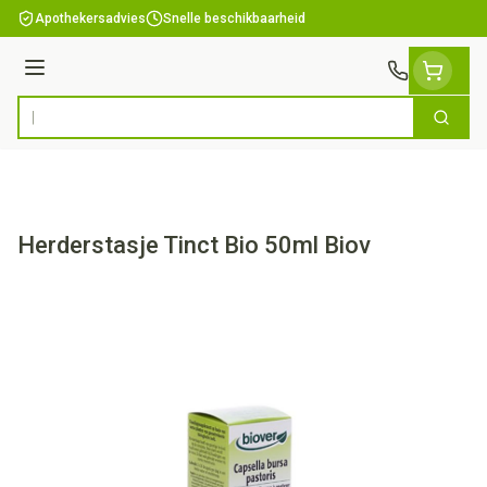
Ga naar de inhoud
Apothekersadvies
Snelle beschikbaarheid
Menu
Zoek
Product, merk, categorie...
Herderstasje Tinct Bio 50ml Biov