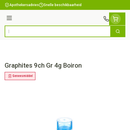
Ga naar de inhoud
Apothekersadvies
Snelle beschikbaarheid
Menu
Zoek
Product, merk, categorie...
Graphites 9ch Gr 4g Boiron
Geneesmiddel