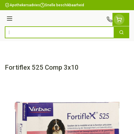
Ga naar de inhoud
Apothekersadvies
Snelle beschikbaarheid
Menu
Zoek
Product, merk, categorie...
Fortiflex 525 Comp 3x10