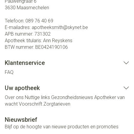
Pauwengraaf 6
3630
Maasmechelen
Telefoon:
089 76 40 69
E-mailadres:
apotheeksmith@
skynet.be
APB nummer:
731302
Apotheek titularis:
Ann Reyskens
BTW nummer:
BE0424190106
Klantenservice
FAQ
Uw apotheek
Over ons
Nuttige links
Gezondheidsnieuws
Apotheker van
wacht
Voorschrift
Zorgtarieven
Nieuwsbrief
Blijf op de hoogte van nieuwe producten en promoties