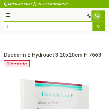
Ga naar de inhoud
Apothekersadvies
Snelle beschikbaarheid
Menu
Zoek
Product, merk, categorie...
Duoderm E Hydroact 3 20x20cm H 7663
Geneesmiddel