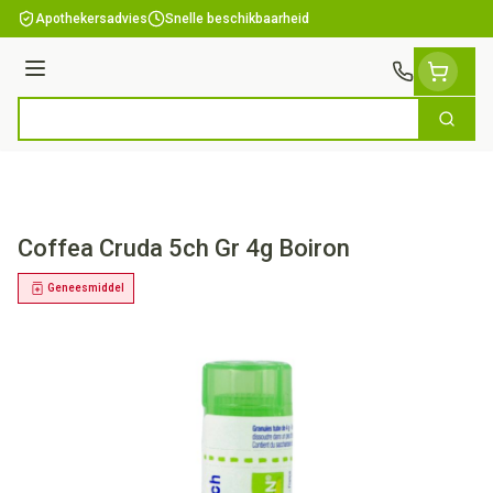
Ga naar de inhoud
Apothekersadvies
Snelle beschikbaarheid
Menu
Zoek
Product, merk, categorie...
Coffea Cruda 5ch Gr 4g Boiron
Geneesmiddel