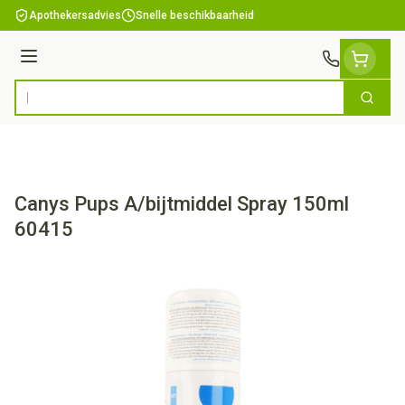
Ga naar de inhoud
Apothekersadvies
Snelle beschikbaarheid
Menu
Zoek
Product, merk, categorie...
Canys Pups A/bijtmiddel Spray 150ml
60415