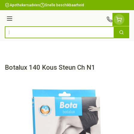
Ga naar de inhoud
Apothekersadvies
Snelle beschikbaarheid
Menu
Zoek
Product, merk, categorie...
Botalux 140 Kous Steun Ch N1