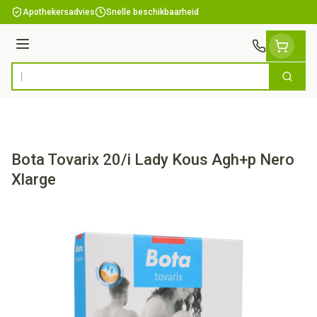
Ga naar de inhoud
Apothekersadvies
Snelle beschikbaarheid
Menu
Zoek
Product, merk, categorie...
Bota Tovarix 20/i Lady Kous Agh+p Nero
Xlarge