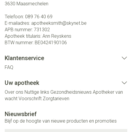
3630
Maasmechelen
Telefoon:
089 76 40 69
E-mailadres:
apotheeksmith@
skynet.be
APB nummer:
731302
Apotheek titularis:
Ann Reyskens
BTW nummer:
BE0424190106
Klantenservice
FAQ
Uw apotheek
Over ons
Nuttige links
Gezondheidsnieuws
Apotheker van
wacht
Voorschrift
Zorgtarieven
Nieuwsbrief
Blijf op de hoogte van nieuwe producten en promoties
E-mail adres