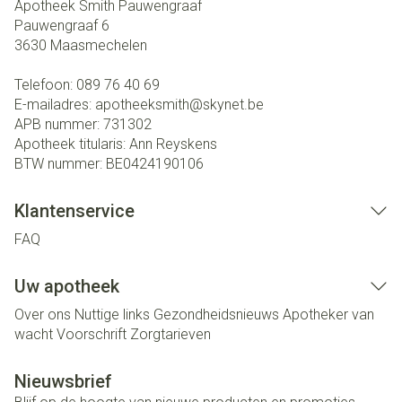
Apotheek Smith Pauwengraaf
Pauwengraaf 6
3630
Maasmechelen
Telefoon:
089 76 40 69
E-mailadres:
apotheeksmith@
skynet.be
APB nummer:
731302
Apotheek titularis:
Ann Reyskens
BTW nummer:
BE0424190106
Klantenservice
FAQ
Uw apotheek
Over ons
Nuttige links
Gezondheidsnieuws
Apotheker van
wacht
Voorschrift
Zorgtarieven
Nieuwsbrief