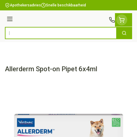
Ga naar de inhoud
Apothekersadvies
Snelle beschikbaarheid
Menu
Zoek
Product, merk, categorie...
Allerderm Spot-on Pipet 6x4ml