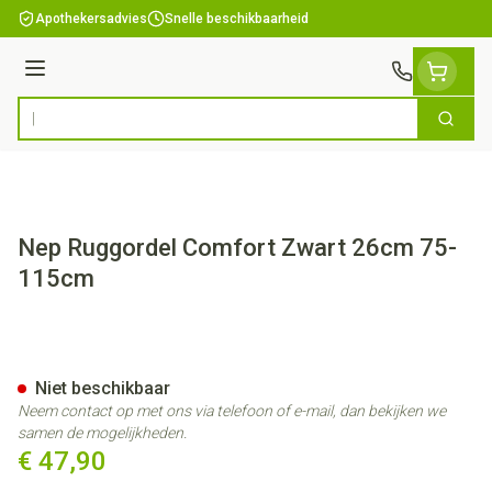
Ga naar de inhoud
Apothekersadvies
Snelle beschikbaarheid
Menu
Zoek
Product, merk, categorie...
Nep Ruggordel Comfort Zwart 26cm 75-
115cm
Nep Ruggordel Comfort Zwar
Niet beschikbaar
Neem contact op met ons via telefoon of e-mail, dan bekijken we
samen de mogelijkheden.
€ 47,90