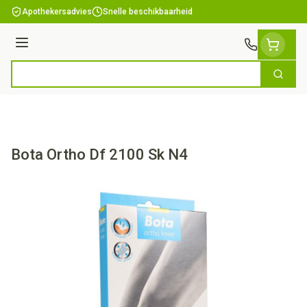
Ga naar de inhoud
Apothekersadvies
Snelle beschikbaarheid
Menu
Zoek
Product, merk, categorie...
Bota Ortho Df 2100 Sk N4