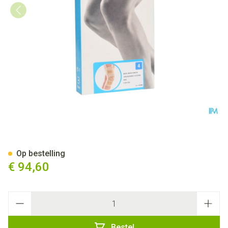
Bota Ortho Df 2100 Sk N4
Op bestelling
€ 94,60
Aantal
Bestel