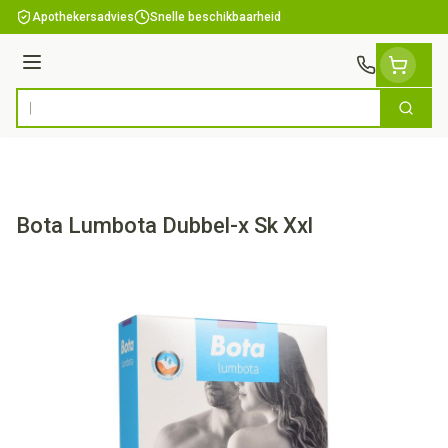
Ga naar de inhoud
Apothekersadvies
Snelle beschikbaarheid
Menu
Zoek
Product, merk, categorie...
Bota Lumbota Dubbel-x Sk Xxl