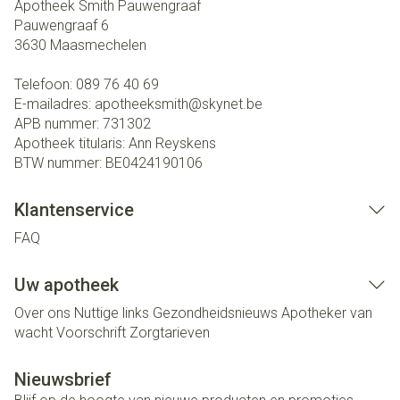
Apotheek Smith Pauwengraaf
Pauwengraaf 6
3630
Maasmechelen
Telefoon:
089 76 40 69
E-mailadres:
apotheeksmith@
skynet.be
APB nummer:
731302
Apotheek titularis:
Ann Reyskens
BTW nummer:
BE0424190106
Klantenservice
FAQ
Uw apotheek
Over ons
Nuttige links
Gezondheidsnieuws
Apotheker van
wacht
Voorschrift
Zorgtarieven
Nieuwsbrief