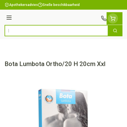
Ga naar de inhoud
Apothekersadvies
Snelle beschikbaarheid
Menu
Zoek
Product, merk, categorie...
Bota Lumbota Ortho/20 H 20cm Xxl