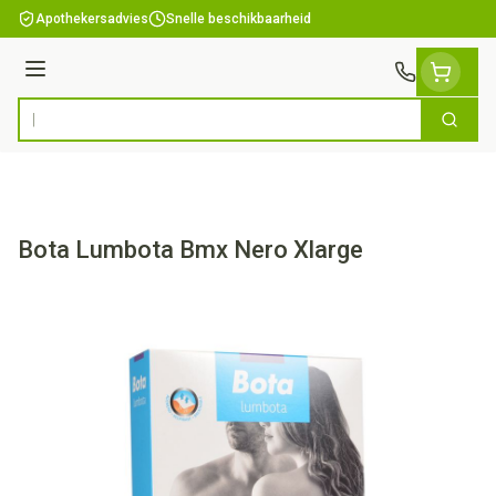
Ga naar de inhoud
Apothekersadvies
Snelle beschikbaarheid
Menu
Zoek
Product, merk, categorie...
Bota Lumbota Bmx Nero Xlarge