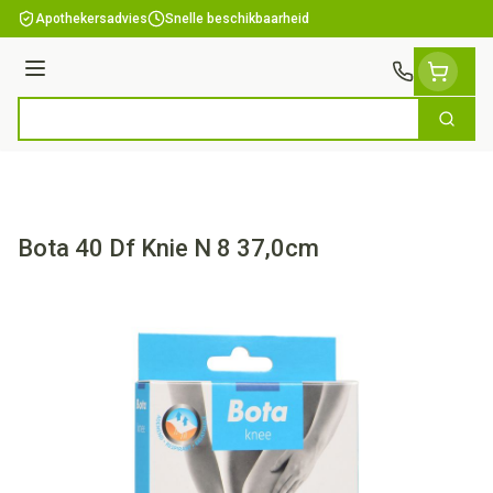
Ga naar de inhoud
Apothekersadvies
Snelle beschikbaarheid
Menu
Zoek
Product, merk, categorie...
Bota 40 Df Knie N 8 37,0cm