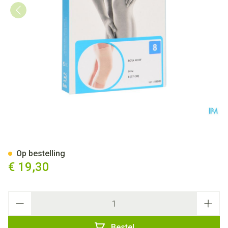
Bota 40 Df Knie N 8 37,0cm
Op bestelling
€ 19,30
Aantal
Bestel