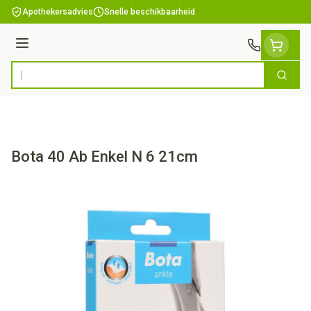
Ga naar de inhoud
Apothekersadvies
Snelle beschikbaarheid
Menu
Zoek
Product, merk, categorie...
Bota 40 Ab Enkel N 6 21cm