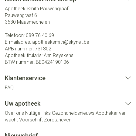
Apotheek Smith Pauwengraaf
Pauwengraaf 6
3630
Maasmechelen
Telefoon:
089 76 40 69
E-mailadres:
apotheeksmith@
skynet.be
APB nummer:
731302
Apotheek titularis:
Ann Reyskens
BTW nummer:
BE0424190106
Klantenservice
FAQ
Uw apotheek
Over ons
Nuttige links
Gezondheidsnieuws
Apotheker van
wacht
Voorschrift
Zorgtarieven
Nieuwsbrief