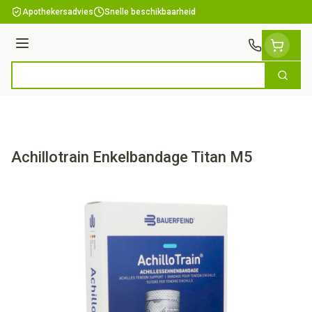
Ga naar de inhoud
Apothekersadvies
Snelle beschikbaarheid
Menu
Zoek
Product, merk, categorie...
Achillotrain Enkelbandage Titan M5