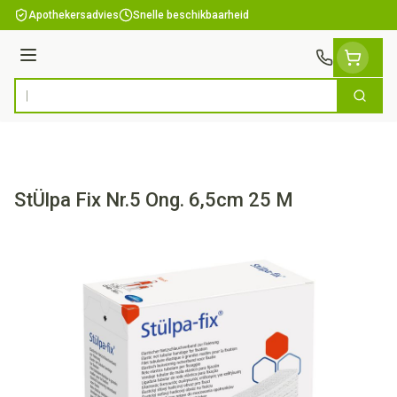
Ga naar de inhoud
Apothekersadvies
Snelle beschikbaarheid
Menu
Zoek
Product, merk, categorie...
StÜlpa Fix Nr.5 Ong. 6,5cm 25 M