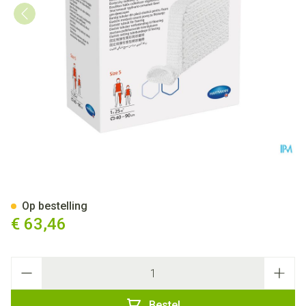
StÜlpa Fix Nr.5 Ong. 6,5cm 25
Op bestelling
€ 63,46
Aantal
Bestel