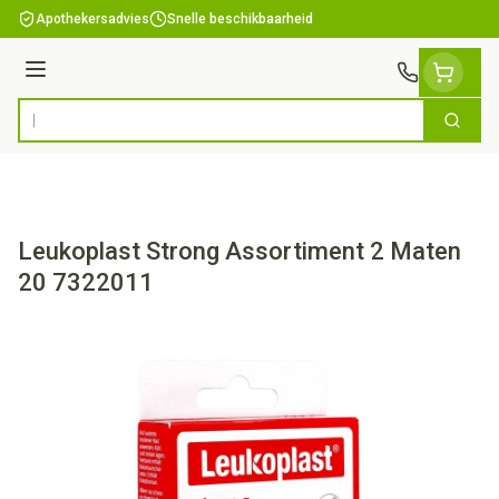
Ga naar de inhoud
Apothekersadvies
Snelle beschikbaarheid
Menu
Zoek
Product, merk, categorie...
Leukoplast Strong Assortiment 2 Maten
20 7322011