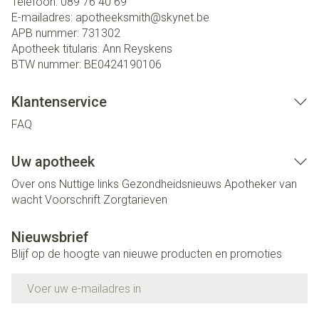
Telefoon:
089 76 40 69
E-mailadres:
apotheeksmith@
skynet.be
APB nummer:
731302
Apotheek titularis:
Ann Reyskens
BTW nummer:
BE0424190106
Klantenservice
FAQ
Uw apotheek
Over ons
Nuttige links
Gezondheidsnieuws
Apotheker van
wacht
Voorschrift
Zorgtarieven
Nieuwsbrief
Blijf op de hoogte van nieuwe producten en promoties
E-mail adres