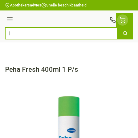
Ga naar de inhoud
Apothekersadvies
Snelle beschikbaarheid
Menu
Zoek
Product, merk, categorie...
Peha Fresh 400ml 1 P/s