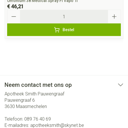
Umonium 38 Medical Spray Fl Vapo 1l
€ 46,21
Aantal
Bestel
Neem contact met ons op
Apotheek Smith Pauwengraaf
Pauwengraaf 6
3630
Maasmechelen
Telefoon:
089 76 40 69
E-mailadres:
apotheeksmith@
skynet.be