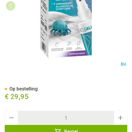
Exaller Huisstofmijtallergie S
Op bestelling
€ 29,95
Aantal
Bestel