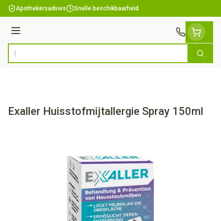
Ga naar de inhoud
Apothekersadvies
Snelle beschikbaarheid
Menu
Zoek
Product, merk, categorie...
Exaller Huisstofmijtallergie Spray 150ml