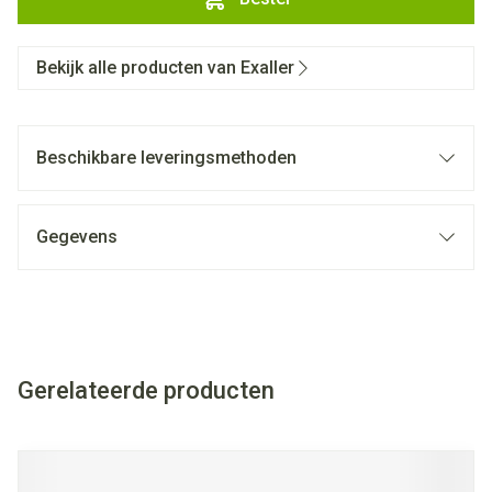
Bekijk alle producten van Exaller
Beschikbare leveringsmethoden
Gegevens
Gerelateerde producten
Navigeren door de elementen van de carrousel is mogelijk met
Druk om carrousel over te slaan
Druk op om naar carrouselnavigatie te gaan