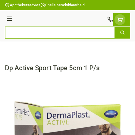
Ga naar de inhoud
Apothekersadvies
Snelle beschikbaarheid
Menu
Zoek
Product, merk, categorie...
Dp Active Sport Tape 5cm 1 P/s