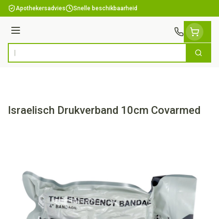
Ga naar de inhoud
Apothekersadvies
Snelle beschikbaarheid
Menu
Zoek
Product, merk, categorie...
Israelisch Drukverband 10cm Covarmed