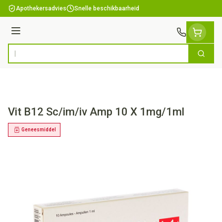
Ga naar de inhoud
Apothekersadvies
Snelle beschikbaarheid
Menu
Zoek
Product, merk, categorie...
Vit B12 Sc/im/iv Amp 10 X 1mg/1ml
Geneesmiddel