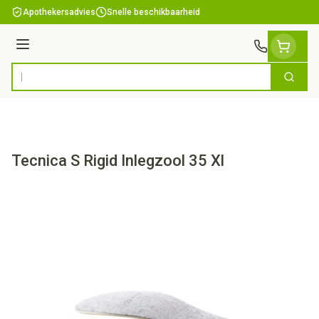
Ga naar de inhoud
Apothekersadvies
Snelle beschikbaarheid
Menu
Zoek
Product, merk, categorie...
Tecnica S Rigid Inlegzool 35 Xl