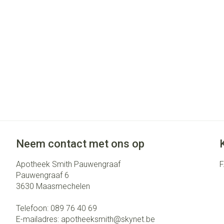
Gezichtsverzo
accessoires
Pigmentstoorni
Gevoelige huid -
huid
Gemengde huid
Doffe huid
Toon meer
Neem contact met ons op
Snurken
Apotheek Smith Pauwengraaf
Pauwengraaf 6
3630
Maasmechelen
Telefoon:
089 76 40 69
E-mailadres:
apotheeksmith@
skynet.be