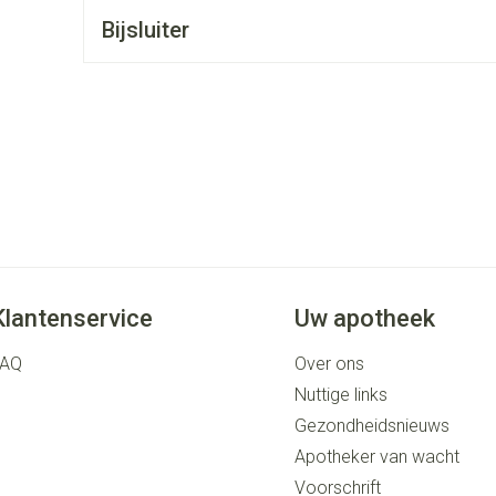
rging
Supplementen
Insectenwe
Bijsluiter
middelen
ssen
 geïrriteerde
Klantenservice
Uw apotheek
Zelfbruiner
Scheren
FAQ
Over ons
Nuttige links
Gezondheidsnieuws
Apotheker van wacht
Voorschrift