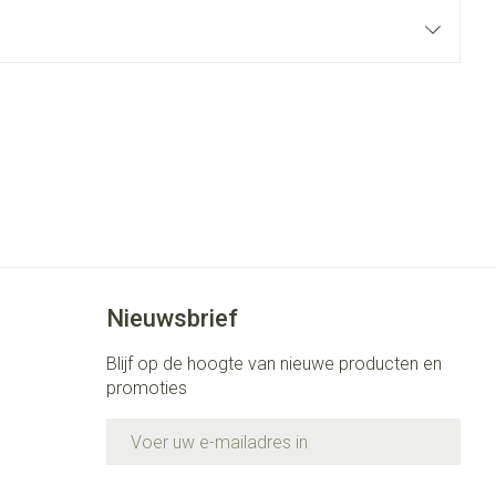
rende
Parfums en
geurproducten
Nieuwsbrief
CBD
Blijf op de hoogte van nieuwe producten en
promoties
E-mail adres