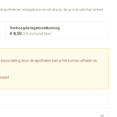
Toon meer
n de apotheek een verlaagde prijs en niet de prijs die op onze webshop vermeld
Diagnosetesten en
Mond en keel
stress
Vlooien en teken
meetapparatuur
Oren
Zuigtabletten
Verhoogde tegemoetkoming
Alcoholtest
g
Oordopjes
€ 8,50
(6% inclusief btw)
erapie -
en -druppels
Spray - oplossing
Mond, muil of snavel
Bloeddrukmeter
s
Oorreiniging
Cholesteroltest
en
Oordruppels
Hartslagmeter
lpmiddelen
a beoordeling door de apotheker kan je het komen afhalen en
Toon meer
reist.
herming
ning en -
Hygiëne
Ergonomie
Aambeien
s
Bad en douche
Ademhaling en zuurstof
e
Badkamer