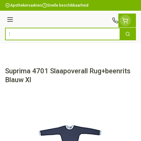
Ga naar de inhoud
Apothekersadvies
Snelle beschikbaarheid
Menu
Zoek
Product, merk, categorie...
Suprima 4701 Slaapoverall Rug+beenrits
Blauw Xl