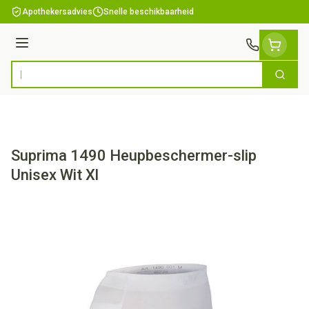
Ga naar de inhoud
Apothekersadvies
Snelle beschikbaarheid
Menu
Zoek
Product, merk, categorie...
Suprima 1490 Heupbeschermer-slip
Unisex Wit Xl