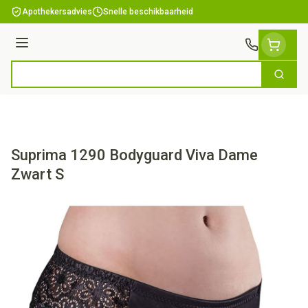
Ga naar de inhoud
Apothekersadvies
Snelle beschikbaarheid
Menu
Zoek
Product, merk, categorie...
Suprima 1290 Bodyguard Viva Dame
Zwart S