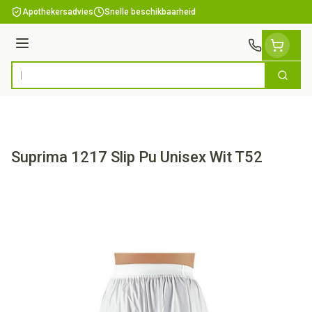
Ga naar de inhoud
Apothekersadvies
Snelle beschikbaarheid
Menu
Zoek
Product, merk, categorie...
Suprima 1217 Slip Pu Unisex Wit T52