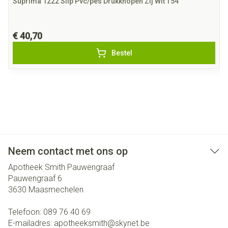
Suprima 1222 Slip Pvc/pes Drukknopen Zij Wit T54
€ 40,70
Bestel
Neem contact met ons op
Apotheek Smith Pauwengraaf
Pauwengraaf 6
3630
Maasmechelen
Telefoon:
089 76 40 69
E-mailadres:
apotheeksmith@
skynet.be