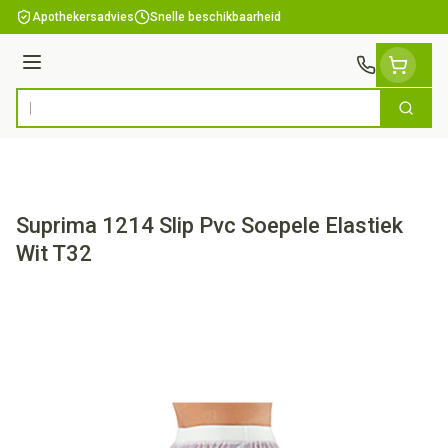
Ga naar de inhoud
Apothekersadvies
Snelle beschikbaarheid
Menu
Zoek
Product, merk, categorie...
Suprima 1214 Slip Pvc Soepele Elastiek
Wit T32