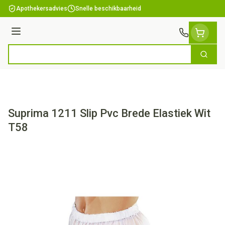
Ga naar de inhoud
Apothekersadvies
Snelle beschikbaarheid
Menu
Zoek
Product, merk, categorie...
Suprima 1211 Slip Pvc Brede Elastiek Wit
T58