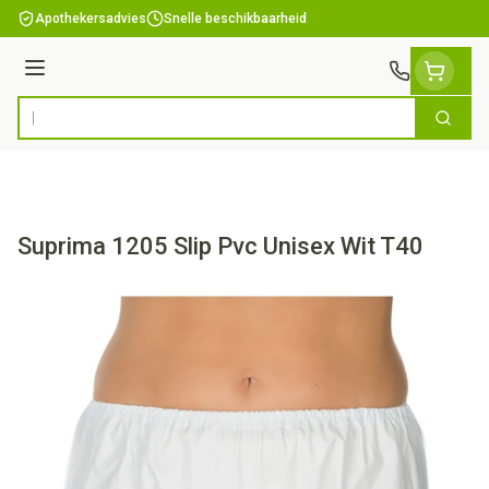
Ga naar de inhoud
Apothekersadvies
Snelle beschikbaarheid
Menu
Zoek
Product, merk, categorie...
Suprima 1205 Slip Pvc Unisex Wit T40