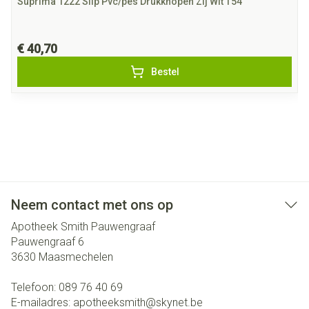
Suprima 1222 Slip Pvc/pes Drukknopen Zij Wit T54
€ 40,70
Bestel
Neem contact met ons op
Apotheek Smith Pauwengraaf
Pauwengraaf 6
3630
Maasmechelen
Telefoon:
089 76 40 69
E-mailadres:
apotheeksmith@
skynet.be