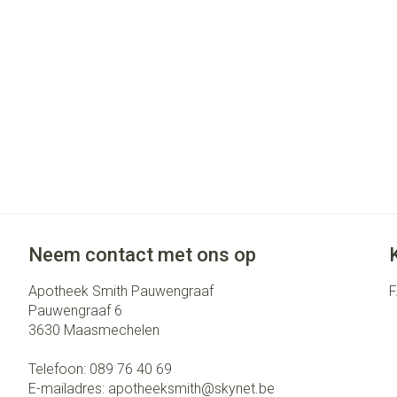
Eelt
Zuurstof
Eksteroog - lik
Ademhalingsst
Toon meer
Spieren en gew
Specifiek voor
Naalden en spu
Lichaamsverzor
Spuiten
Infecties
Deodorant
Oplossing voor i
Gezichtsverzor
Naalden
Neem contact met ons op
Luizen
Naalden voor in
pennaalden
Apotheek Smith Pauwengraaf
Pauwengraaf 6
Toon meer
Diagnostica
3630
Maasmechelen
Telefoon:
089 76 40 69
Haar
E-mailadres:
apotheeksmith@
skynet.be
Pillendozen en