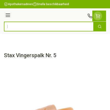
Ga naar de inhoud
Apothekersadvies
Snelle beschikbaarheid
Menu
Zoek
Product, merk, categorie...
Stax Vingerspalk Nr. 5