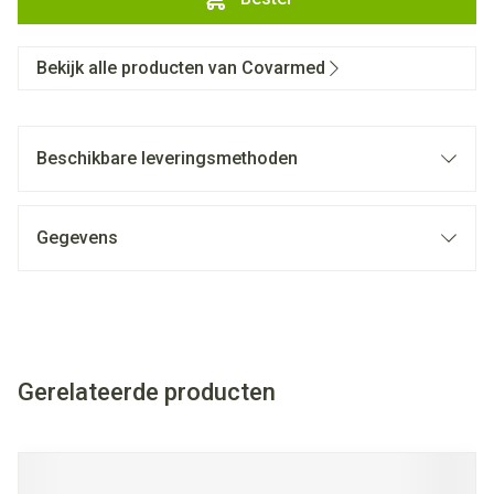
Bekijk alle producten van Covarmed
Beschikbare leveringsmethoden
Gegevens
Gerelateerde producten
Navigeren door de elementen van de carrousel is mogelijk met
Druk om carrousel over te slaan
Druk op om naar carrouselnavigatie te gaan