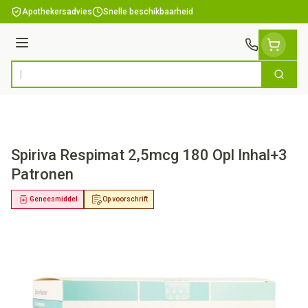
Ga naar de inhoud
Apothekersadvies
Snelle beschikbaarheid
Menu
Zoek
Product, merk, categorie...
Spiriva Respimat 2,5mcg 180 Opl Inhal+3
Patronen
Geneesmiddel
Op voorschrift