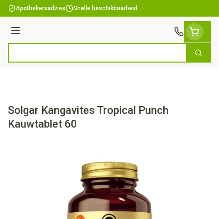
Ga naar de inhoud
Apothekersadvies
Snelle beschikbaarheid
Menu
Zoek
Product, merk, categorie...
Solgar Kangavites Tropical Punch
Kauwtablet 60