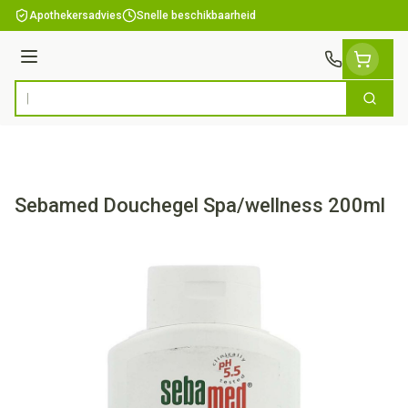
Ga naar de inhoud
Apothekersadvies
Snelle beschikbaarheid
Menu
Zoek
Product, merk, categorie...
Sebamed Douchegel Spa/wellness 200ml