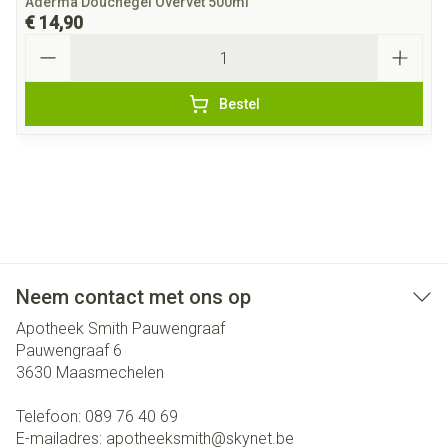
Aderma Douchegel Overvet 500ml
€ 14,90
Aantal
Bestel
Neem contact met ons op
Apotheek Smith Pauwengraaf
Pauwengraaf 6
3630
Maasmechelen
Telefoon:
089 76 40 69
E-mailadres:
apotheeksmith@
skynet.be