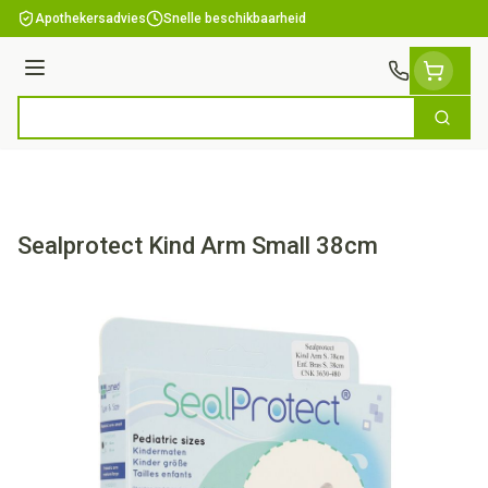
Ga naar de inhoud
Apothekersadvies
Snelle beschikbaarheid
Menu
Zoek
Product, merk, categorie...
Sealprotect Kind Arm Small 38cm