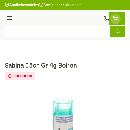
Ga naar de inhoud
Apothekersadvies
Snelle beschikbaarheid
Menu
Zoek
Product, merk, categorie...
Sabina 05ch Gr 4g Boiron
Geneesmiddel