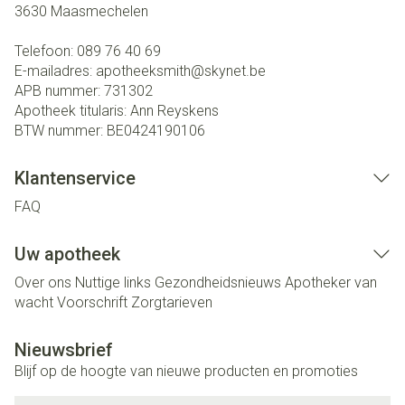
3630
Maasmechelen
Telefoon:
089 76 40 69
E-mailadres:
apotheeksmith@
skynet.be
APB nummer:
731302
Apotheek titularis:
Ann Reyskens
BTW nummer:
BE0424190106
Klantenservice
FAQ
Uw apotheek
Over ons
Nuttige links
Gezondheidsnieuws
Apotheker van
wacht
Voorschrift
Zorgtarieven
Nieuwsbrief
Blijf op de hoogte van nieuwe producten en promoties
E-mail adres