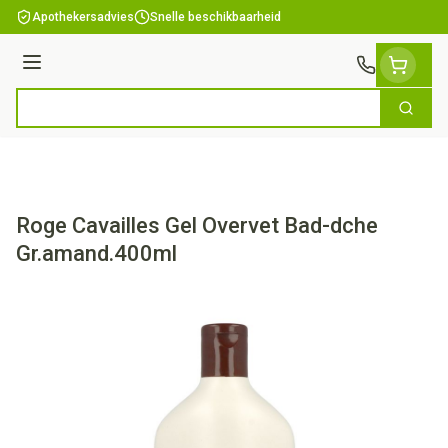
Ga naar de inhoud
Apothekersadvies
Snelle beschikbaarheid
Menu
Zoek
Product, merk, categorie...
Roge Cavailles Gel Overvet Bad-dche
Gr.amand.400ml