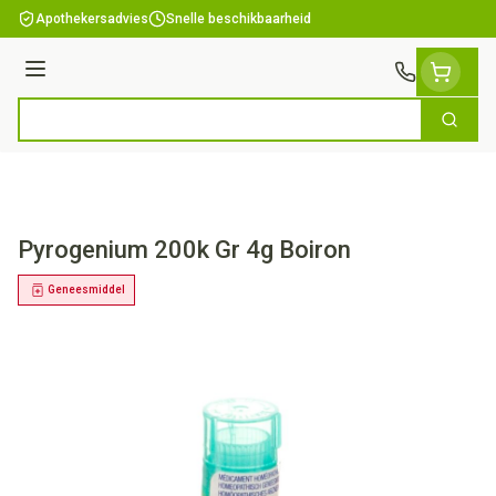
Ga naar de inhoud
Apothekersadvies
Snelle beschikbaarheid
Menu
Zoek
Product, merk, categorie...
Pyrogenium 200k Gr 4g Boiron
Geneesmiddel