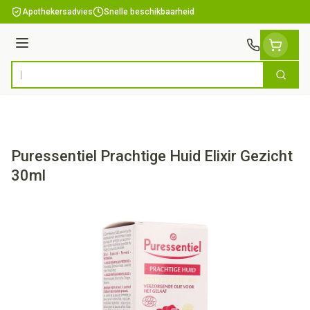
Ga naar de inhoud
Apothekersadvies
Snelle beschikbaarheid
Menu
Zoek
Product, merk, categorie...
Puressentiel Prachtige Huid Elixir Gezicht
30ml