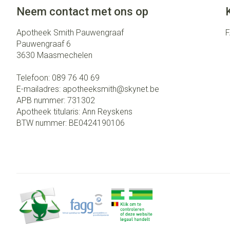
Eelt
Neem contact met ons op
Zuurstof
Eksteroog - lik
Ademhalingsst
Apotheek Smith Pauwengraaf
Toon meer
Pauwengraaf 6
3630
Maasmechelen
Spieren en gew
Telefoon:
089 76 40 69
Specifiek voor
Naalden en spu
E-mailadres:
apotheeksmith@
skynet.be
APB nummer:
731302
Lichaamsverzor
Spuiten
Infecties
Apotheek titularis:
Ann Reyskens
Deodorant
Oplossing voor i
BTW nummer:
BE0424190106
Gezichtsverzor
Naalden
Luizen
Naalden voor in
pennaalden
Toon meer
Diagnostica
Haar
Pillendozen en