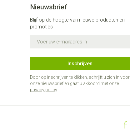
Bed
Nieuwsbrief
ng zon
Doorliggen - decubitis
ie
Urinewegen
Blijf op de hoogte van nieuwe producten en
Toon meer
promoties
E-mail adres
id, spanning
Stoppen met roken
 en intieme
 Orthopedie -
Gezichtsreiniging -
Instrumenten
che verbanden
ontschminken
Inschrijven
 anticonceptie
Reinigingsmelk, - crème, -olie
Anti tumor middelen
en gel
Door op inschrijven te klikken, schrijft u zich in voor
n
onze nieuwsbrief en gaat u akkoord met onze
Tonic - lotion
orging
privacy policy
.
Anesthesie
Micellair water
t
Specifiek voor de ogen
ie
Diverse geneesmiddelen
Toon meer