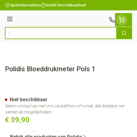
Ga naar de inhoud
Apothekersadvies
Snelle beschikbaarheid
Menu
Zoek
Product, merk, categorie...
Polidis Bloeddrukmeter Pols 1
Polidis Bloeddrukmeter Pols 1
Niet beschikbaar
Neem contact op met ons via telefoon of e-mail, dan bekijken we
samen de mogelijkheden.
€ 39,90
Bekijk alle producten van Polidis