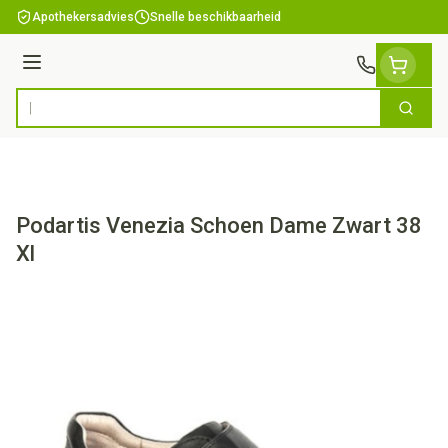
Ga naar de inhoud
Apothekersadvies
Snelle beschikbaarheid
Menu
Zoek
Product, merk, categorie...
Podartis Venezia Schoen Dame Zwart 38
Xl