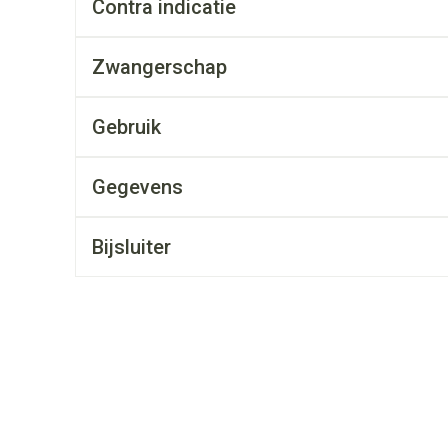
Contra indicatie
rging
Supplementen
Insectenwe
middelen
ssen
Zwangerschap
 geïrriteerde
Gebruik
Gegevens
Bijsluiter
Zelfbruiner
Scheren