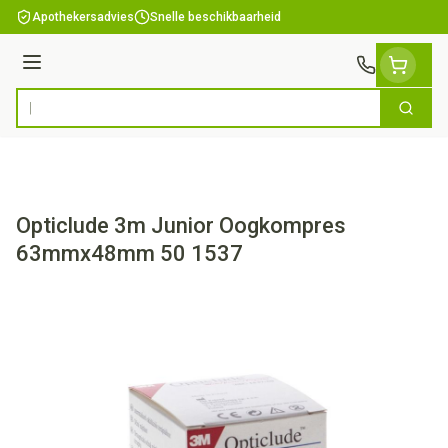
Ga naar de inhoud
Apothekersadvies
Snelle beschikbaarheid
Menu
Zoek
Product, merk, categorie...
Opticlude 3m Junior Oogkompres
63mmx48mm 50 1537